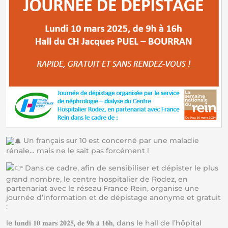
Un français sur 10 est concerné par une maladie
rénale… mais ne le sait pas forcément !
Dans ce cadre, afin de sensibiliser et dépister le plus
grand nombre, le centre hospitalier de Rodez, en
partenariat avec le réseau France Rein, organise une
journée d’information et de dépistage anonyme et gratuit
:
le 𝐥𝐮𝐧𝐝𝐢 𝟏𝟎 𝐦𝐚𝐫𝐬 𝟐𝟎𝟐𝟓, 𝐝𝐞 𝟗𝐡 𝐚̀ 𝟏𝟔𝐡, dans le hall de l’hôpital