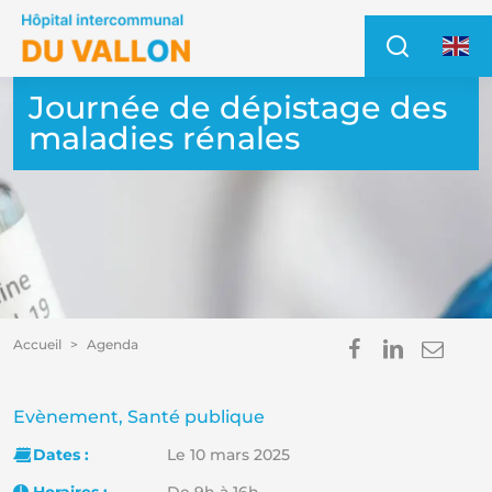
Accéder au contenu
Accéder au menu
Recher
Access
Journée de dépistage des
maladies rénales
Partager s
Partage
Envo
Accueil
Agenda
Im
E
Catégorie :
Evènement, Santé publique
Dates :
Le 10 mars 2025