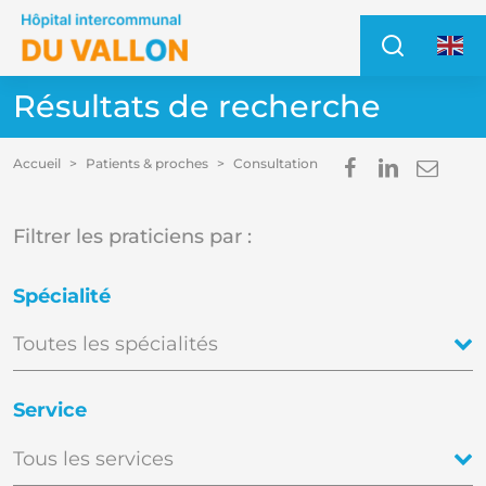
Accéder au contenu
Accéder au menu
Recher
Access
Résultats de recherche
Partager s
Partage
Envo
Accueil
Patients & proches
Consultation
Im
E
Filtrer les praticiens par :
Spécialité
Toutes les spécialités
Service
Tous les services