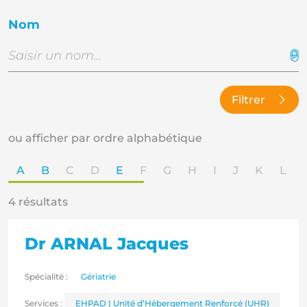
Nom
Filtrer
ou afficher par ordre alphabétique
A
B
C
D
E
F
G
H
I
J
K
L
4 résultats
Dr ARNAL Jacques
Spécialité :
Gériatrie
Services :
EHPAD | Unité d’Hébergement Renforcé (UHR)